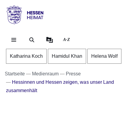
Direkt zum Kopf der Se
Direkt zum Inhalt
Direkt zum Fuß der Sei
Hessen
-
Heimat
A-Z
Katharina Koch
Hamidul Khan
Helena Wolf
Startseite
Medienraum
Presse
Hessinnen und Hessen zeigen, was unser Land
zusammenhält
Bildergalerie:3
Fotos:Öffnet
eine